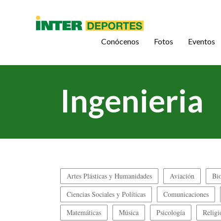
Conócenos
Fotos
Eventos
Ingenieria
Artes Plásticas y Humanidades
Aviación
Bio
Ciencias Sociales y Políticas
Comunicaciones
Matemáticas
Música
Psicología
Religi