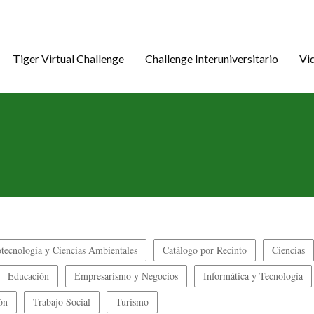
Tiger Virtual Challenge
Challenge Interuniversitario
Vi
tecnología y Ciencias Ambientales
Catálogo por Recinto
Ciencias
Educación
Empresarismo y Negocios
Informática y Tecnología
ón
Trabajo Social
Turismo