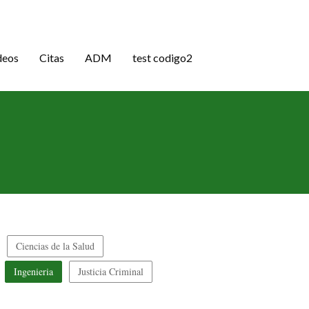
deos
Citas
ADM
test codigo2
Ciencias de la Salud
Ingenieria
Justicia Criminal