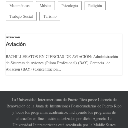
Matemáticas
Música
Psicología
Religión
Trabajo Social
Turismo
Aviación
Aviación
BACHILLERATOS EN CIENCIAS DE AVIACIÓN: Administración
de Sistemas de Aviones (Piloto Profesional) (BAY) Gerencia de
Aviación (BAY) (Concentración...
La Universidad Interamericana de Puerto Rico posee Licencia de
Renovación de la Junta de Instituciones Postsecundarias de Puerto Rico
y todos los programas académicos, incluyendo los programas de
educación en línea, están autorizados por dicha Agencia. La
Universidad Interamericana está acreditada por la Middle States