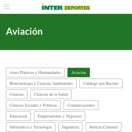
Aviación
Artes Plásticas y Humanidades
Aviación
Biotecnología y Ciencias Ambientales
Catálogo por Recinto
Ciencias
Ciencias de la Salud
Ciencias Sociales y Políticas
Comunicaciones
Educación
Empresarismo y Negocios
Informática y Tecnología
Ingenieria
Justicia Criminal