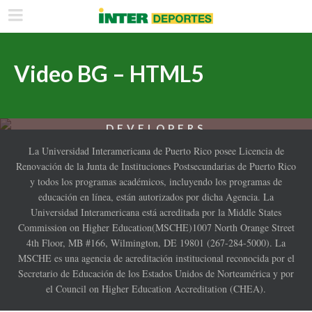
Video BG – HTML5
DEVELOPERS
AND DESIGNERS
La Universidad Interamericana de Puerto Rico posee Licencia de
Renovación de la Junta de Instituciones Postsecundarias de Puerto Rico
y todos los programas académicos, incluyendo los programas de
educación en línea, están autorizados por dicha Agencia. La
ALL THE TOOLS YOU NEED TO BUILD A
Universidad Interamericana está acreditada por la Middle States
TOP NOTCH WEBSITE. COMES WITH
Commission on Higher Education(MSCHE)1007 North Orange Street
OUTSTANDING SUPPORT.
4th Floor, MB #166, Wilmington, DE 19801 (267-284-5000). La
MSCHE es una agencia de acreditación institucional reconocida por el
Secretario de Educación de los Estados Unidos de Norteamérica y por
PURCHASE »
el Council on Higher Education Accreditation (CHEA).