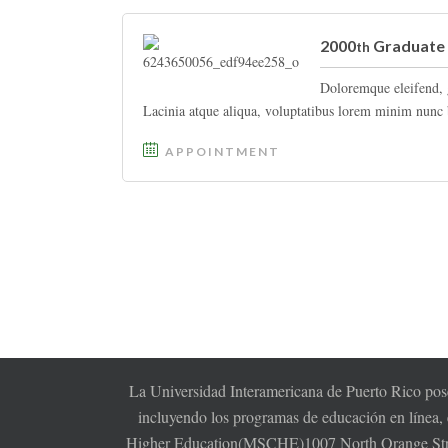
2000
Graduate 
th
Doloremque eleifend, 
Lacinia atque aliqua, voluptatibus lorem minim nunc b
APPOINTMENT
La Universidad Interamericana de Puerto Rico pose
incluyendo los programas de educación en línea,
Higher Education(MSCHE)1007 North Orange Stree