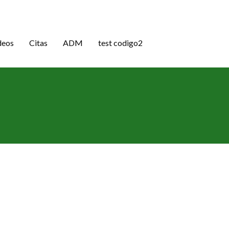
deos
Citas
ADM
test codigo2