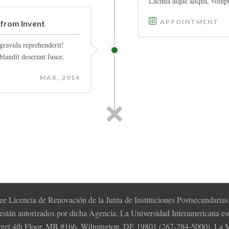
Lacinia atque aliqua, volup
APPOINTMENT
from Invent
gravida reprehenderit!
landit deserunt fusce.
MAR, 2014
e Licencia de Renovación de la Junta de Instituciones Postsecundaria
 están autorizados por dicha Agencia. La Universidad Interamericana es
t 4th Floor, MB #166, Wilmington, DE 19801 (267-284-5000). La MSC