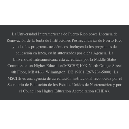
La Universidad Interamericana de Puerto Rico posee Licencia de
Renovación de la Junta de Instituciones Postsecundarias de Puerto Rico
y todos los programas académicos, incluyendo los programas de
educación en línea, están autorizados por dicha Agencia. La
Universidad Interamericana está acreditada por la Middle States
Commission on Higher Education(MSCHE)1007 North Orange Street
4th Floor, MB #166, Wilmington, DE 19801 (267-284-5000). La
MSCHE es una agencia de acreditación institucional reconocida por el
Secretario de Educación de los Estados Unidos de Norteamérica y por
el Council on Higher Education Accreditation (CHEA).