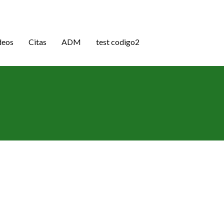
deos
Citas
ADM
test codigo2