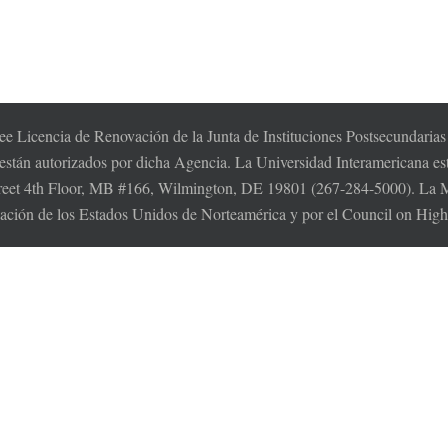
e Licencia de Renovación de la Junta de Instituciones Postsecundaria
 están autorizados por dicha Agencia. La Universidad Interamericana es
t 4th Floor, MB #166, Wilmington, DE 19801 (267-284-5000). La MSC
cación de los Estados Unidos de Norteamérica y por el Council on Hi