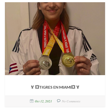
🏅 💥TIGRES EN MIAMI💥 🏅
Oct 12, 2021
No Comments