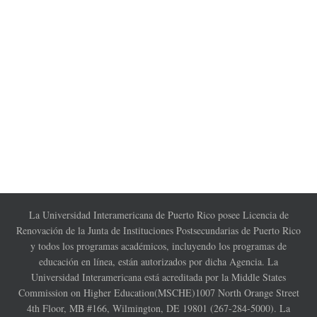
La Universidad Interamericana de Puerto Rico posee Licencia de
Renovación de la Junta de Instituciones Postsecundarias de Puerto Rico
y todos los programas académicos, incluyendo los programas de
educación en línea, están autorizados por dicha Agencia. La
Universidad Interamericana está acreditada por la Middle States
Commission on Higher Education(MSCHE)1007 North Orange Street
4th Floor, MB #166, Wilmington, DE 19801 (267-284-5000). La