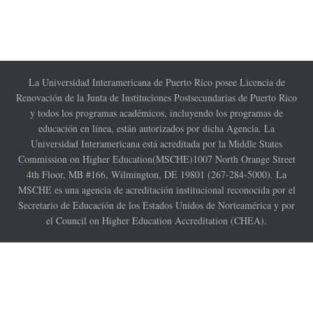
La Universidad Interamericana de Puerto Rico posee Licencia de
Renovación de la Junta de Instituciones Postsecundarias de Puerto Rico
y todos los programas académicos, incluyendo los programas de
educación en línea, están autorizados por dicha Agencia. La
Universidad Interamericana está acreditada por la Middle States
Commission on Higher Education(MSCHE)1007 North Orange Street
4th Floor, MB #166, Wilmington, DE 19801 (267-284-5000). La
MSCHE es una agencia de acreditación institucional reconocida por el
Secretario de Educación de los Estados Unidos de Norteamérica y por
el Council on Higher Education Accreditation (CHEA).