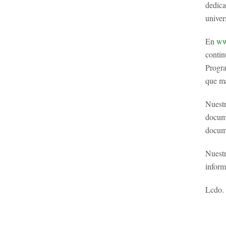
dedica
univer
En
ww
contin
Progra
que má
Nuestr
docume
docum
Nuestr
inform
Lcdo.