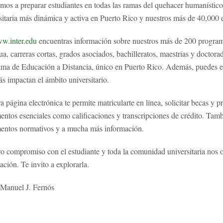
mos a preparar estudiantes en todas las ramas del quehacer humanístico
sitaria más dinámica y activa en Puerto Rico y nuestros más de 40,000 e
w.inter.edu
encuentras información sobre nuestros más de 200 progra
ua, carreras cortas, grados asociados, bachilleratos, maestrías y doctor
ma de Educación a Distancia, único en Puerto Rico. Además, puedes ente
s impactan el ámbito universitario.
a página electrónica te permite matricularte en línea, solicitar becas y 
ntos esenciales como calificaciones y transcripciones de crédito. Tambi
entos normativos y a mucha más información.
o compromiso con el estudiante y toda la comunidad universitaria nos ob
ación. Te invito a explorarla.
 Manuel J. Fernós