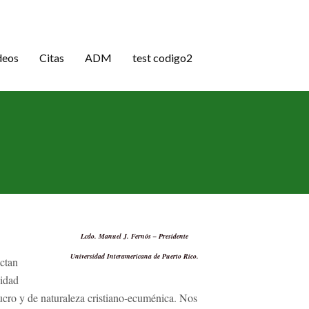
deos
Citas
ADM
test codigo2
Lcdo. Manuel J. Fernós – Presidente
Universidad Interamericana de Puerto Rico.
ectan
sidad
lucro y de naturaleza cristiano-ecuménica. Nos