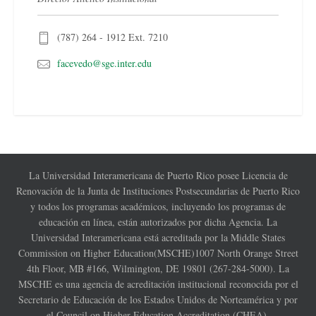
(787) 264 - 1912 Ext. 7210
facevedo@sge.inter.edu
La Universidad Interamericana de Puerto Rico posee Licencia de
Renovación de la Junta de Instituciones Postsecundarias de Puerto Rico
y todos los programas académicos, incluyendo los programas de
educación en línea, están autorizados por dicha Agencia. La
Universidad Interamericana está acreditada por la Middle States
Commission on Higher Education(MSCHE)1007 North Orange Street
4th Floor, MB #166, Wilmington, DE 19801 (267-284-5000). La
MSCHE es una agencia de acreditación institucional reconocida por el
Secretario de Educación de los Estados Unidos de Norteamérica y por
el Council on Higher Education Accreditation (CHEA).