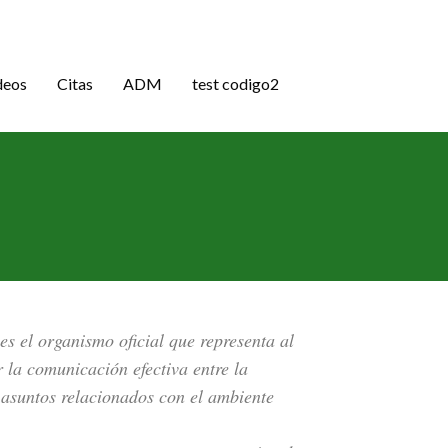
deos
Citas
ADM
test codigo2
s el organismo oficial que representa al
 la comunicación efectiva entre la
s asuntos relacionados con el ambiente