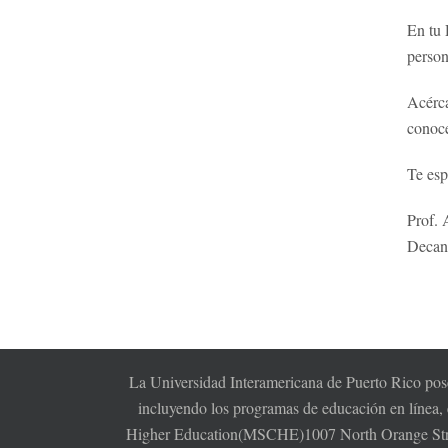
En tu 
person
Acérca
conoce
Te es
Prof.
Decan
La Universidad Interamericana de Puerto Rico pose
incluyendo los programas de educación en línea,
Higher Education(MSCHE)1007 North Orange Stree