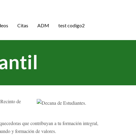
deos
Citas
ADM
test codigo2
antil
 Recinto de
quecedoras que contribuyan a tu formación integral,
mundo y formación de valores.