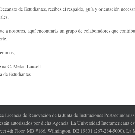
Decanato de Estudiantes, recibes el respaldo, guía y orientación necesar
ales.
te a nosotros, aquí encontrarás un grupo de colaboradores que contribui
rte.
peramos,
 Ana C. Melón Lausell
a de Estudiantes
e Licencia de Renovación de la Junta de Instituciones Postsecundaria
 están autorizados por dicha Agencia. La Universidad Interamericana es
t 4th Floor, MB #166, Wilmington, DE 19801 (267-284-5000). La MSC