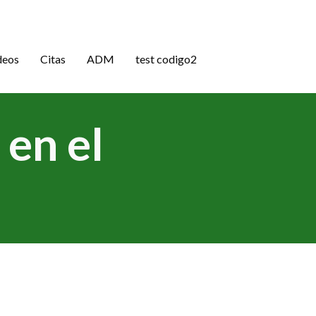
deos
Citas
ADM
test codigo2
 en el
)