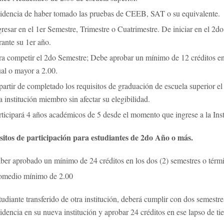
idencia de haber tomado las pruebas de CEEB, SAT o su equivalente.
gresar en el 1er Semestre, Trimestre o Cuatrimestre. De iniciar en el 2do
rante su 1er año.
ra competir el 2do Semestre; Debe aprobar un mínimo de 12 créditos en 
ual o mayor a 2.00.
partir de completado los requisitos de graduación de escuela superior el 
a institución miembro sin afectar su elegibilidad.
rticipará 4 años académicos de 5 desde el momento que ingrese a la Inst
sitos de participación para estudiantes de 2do Año o más.
ber aprobado un mínimo de 24 créditos en los dos (2) semestres o términ
omedio mínimo de 2.00
tudiante transferido de otra institución, deberá cumplir con dos semest
sidencia en su nueva institución y aprobar 24 créditos en ese lapso de t