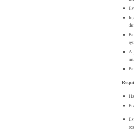
Ev
In
du
Pa
ig
A 
un
Pa
Requi
Ha
Pr
Es
re