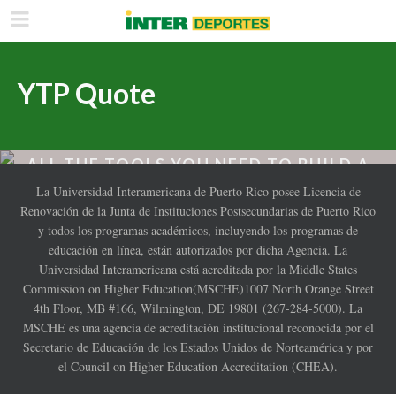
YTP Quote
ALL THE TOOLS YOU NEED TO BUILD A
TOP NOTCH WEBSITE. COMES WITH
La Universidad Interamericana de Puerto Rico posee Licencia de
OUTSTANDING SUPPORT.
Renovación de la Junta de Instituciones Postsecundarias de Puerto Rico
y todos los programas académicos, incluyendo los programas de
educación en línea, están autorizados por dicha Agencia. La
PURCHASE THEME »
Universidad Interamericana está acreditada por la Middle States
Commission on Higher Education(MSCHE)1007 North Orange Street
4th Floor, MB #166, Wilmington, DE 19801 (267-284-5000). La
MSCHE es una agencia de acreditación institucional reconocida por el
Secretario de Educación de los Estados Unidos de Norteamérica y por
el Council on Higher Education Accreditation (CHEA).