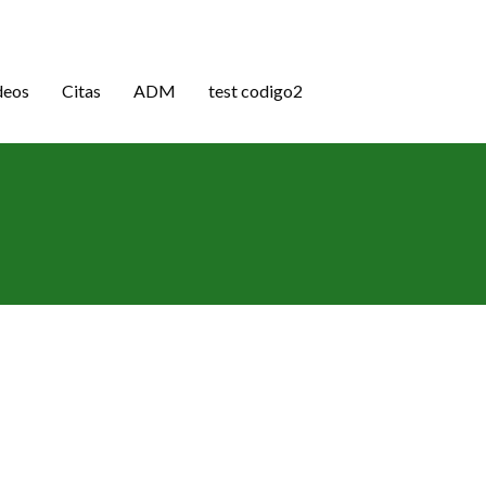
deos
Citas
ADM
test codigo2