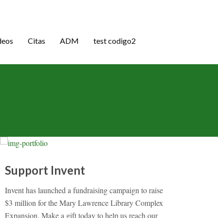
deos
Citas
ADM
test codigo2
Support Invent
Invent has launched a fundraising campaign to raise
$3 million for the Mary Lawrence Library Complex
Expansion. Make a gift today to help us reach our