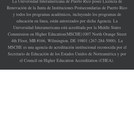
La Universidad Interamericana de Puerto Rico posee Licencia de
Renovación de la Junta de Instituciones Postsecundarias de Puerto Rico
y todos los programas académicos, incluyendo los programas de
educación en línea, están autorizados por dicha Agencia. La
Universidad Interamericana está acreditada por la Middle States
Commission on Higher Education(MSCHE)1007 North Orange Street
4th Floor, MB #166, Wilmington, DE 19801 (267-284-5000). La
MSCHE es una agencia de acreditación institucional reconocida por el
Secretario de Educación de los Estados Unidos de Norteamérica y por
el Council on Higher Education Accreditation (CHEA).