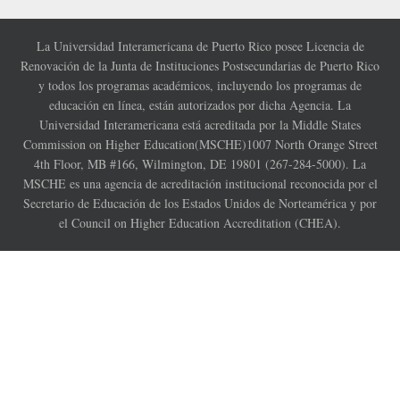
La Universidad Interamericana de Puerto Rico posee Licencia de
Renovación de la Junta de Instituciones Postsecundarias de Puerto Rico
y todos los programas académicos, incluyendo los programas de
educación en línea, están autorizados por dicha Agencia. La
Universidad Interamericana está acreditada por la Middle States
Commission on Higher Education(MSCHE)1007 North Orange Street
4th Floor, MB #166, Wilmington, DE 19801 (267-284-5000). La
MSCHE es una agencia de acreditación institucional reconocida por el
Secretario de Educación de los Estados Unidos de Norteamérica y por
el Council on Higher Education Accreditation (CHEA).