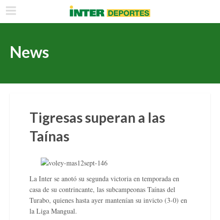
News
Tigresas superan a las
Taínas
La Inter se anotó su segunda victoria en temporada en
casa de su contrincante, las subcampeonas Taínas del
Turabo, quienes hasta ayer mantenían su invicto (3-0) en
la Liga Mangual.