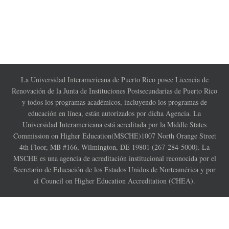
La Universidad Interamericana de Puerto Rico posee Licencia de
Renovación de la Junta de Instituciones Postsecundarias de Puerto Rico
y todos los programas académicos, incluyendo los programas de
educación en línea, están autorizados por dicha Agencia. La
Universidad Interamericana está acreditada por la Middle States
Commission on Higher Education(MSCHE)1007 North Orange Street
4th Floor, MB #166, Wilmington, DE 19801 (267-284-5000). La
MSCHE es una agencia de acreditación institucional reconocida por el
Secretario de Educación de los Estados Unidos de Norteamérica y por
el Council on Higher Education Accreditation (CHEA).